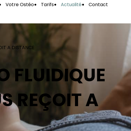
Votre Ostéo
Tarifs
Actualité
Contact
OIT A DISTANCE
O FLUIDIQUE
US REÇOIT A