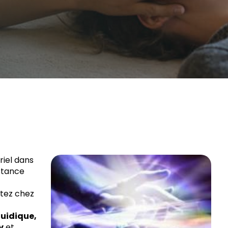
riel dans
istance
stez chez
luidique,
y
et