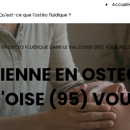
Accueil
Qu'est-ce que l'ostéo fluidique ?
EN OSTEO FLUIDIQUE DANS LE VAL D'OISE (95) VOUS REÇ
IENNE EN OSTE
'OISE (95) VO