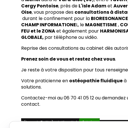
Cergy Pontoise
, près de
L'isle Adam
et
Auver
Oise
, vous propose des
consultations à dist
durant le confinement pour la
BIORESONANC
CHAMP INFORMATIONE
L, le
MAGNETISME
,
CO
FEU et le ZONA
et également pour
HARMONIS
GLOBALE,
par téléphone ou vidéo.
Reprise des consultations au cabinet dès autor
Prenez soin de vous et restez chez vous
.
Je reste à votre disposition pour tous renseign
Votre praticienne en
ostéopathie fluidique
à
solutions.
Contactez-moi au 06 70 41 05 12 ou demandez u
contact.
X (formerly Twitter) est désactivé.
Autoriser
Facebook est dé