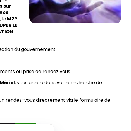
s sur
ance
E
, la
M2P
UPER LE
ATION
isation du gouvernement.
ements ou prise de rendez vous.
Mériel
, vous aidera dans votre recherche de
n rendez-vous directement via le formulaire de
sactivé.
Autoriser