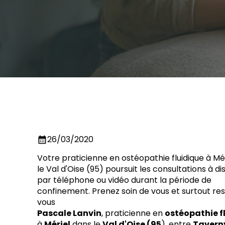
26/03/2020
calendar_month
Votre praticienne en ostéopathie fluidique à Mé
le Val d'Oise (95) poursuit les consultations à d
par téléphone ou vidéo durant la période de
confinement. Prenez soin de vous et surtout re
vous
Pascale Lanvin
, praticienne en
ostéopathie f
à
Mériel
dans le
Val d'Oise (95
), entre
Tavern