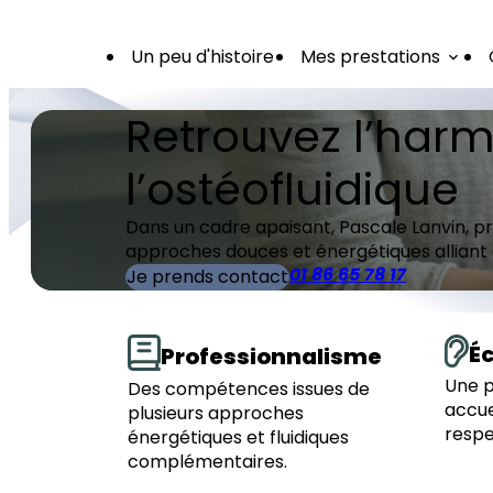
Panneau de gestion des cookies
Un peu d'histoire
Mes prestations
Retrouvez l’harm
l’ostéofluidique
Dans un cadre apaisant, Pascale Lanvin, pr
approches douces et énergétiques allian
01 86 65 78 17
Je prends contact
É
Professionnalisme
Une p
Des compétences issues de
accue
plusieurs approches
respe
énergétiques et fluidiques
complémentaires.