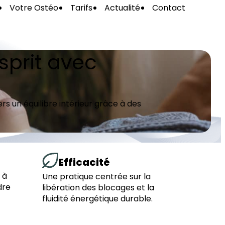
Votre Ostéo
Tarifs
Actualité
Contact
sprit avec
s un équilibre intérieur grâce à des
Efficacité
 à
Une pratique centrée sur la
dre
libération des blocages et la
fluidité énergétique durable.