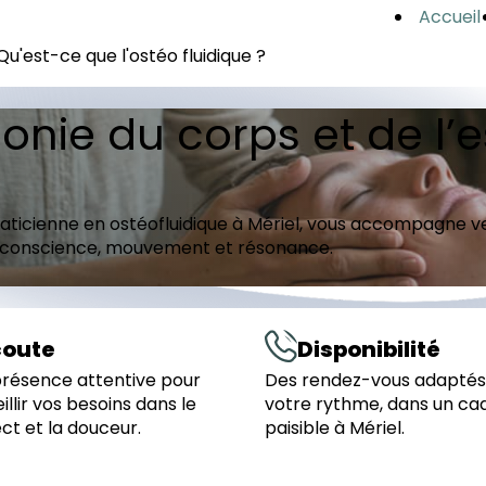
Accueil
Qu'est-ce que l'ostéo fluidique ?
onie du corps et de l’e
aticienne en ostéofluidique à Mériel, vous accompagne ver
t conscience, mouvement et résonance.
coute
Disponibilité
résence attentive pour
Des rendez-vous adaptés
illir vos besoins dans le
votre rythme, dans un ca
ct et la douceur.
paisible à Mériel.