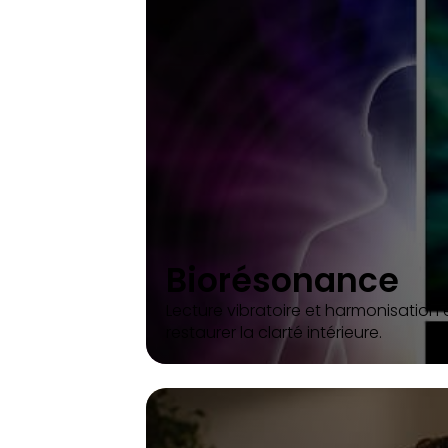
Biorésonance
Lecture vibratoire et harmonisation
restaurer la clarté intérieure.