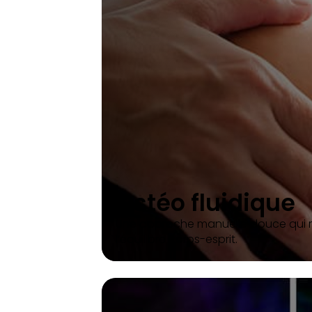
Ostéo fluidique
Une approche manuelle douce qui rét
l’équilibre corps-esprit.