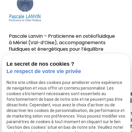
Pascale Lanvin – Praticienne en ostéofluidique
à Mériel (Val-d’Oise), accompagnements
fluidiques et énergétiques pour l’équilibre
corps-esprit.
Le secret de nos cookies ?
Le respect de votre vie privée
Notre site utilise des cookies pour améliorer votre expérience
de navigation et vous offrir un contenu personnalisé. Les
Nous
Horaire
Navigation
Li
cookies strictement nécessaires sont essentiels au
retrouver
uti
fonctionnement de base de notre site et ne peuvent pas être
désactivés. Cependant, vous avez le choix d'activer ou de
Accueil
Lundi-
désactiver les cookies de personnalisation, de performance et
44 rue de
Samedi
Men
Votre Ostéo
de marketing selon vos préférences. Vous pouvez modifier vos
Montebello
léga
paramètres de cookies à tout moment en cliquant sur le lien
9h30 -
Tarifs
Poli
'Gestion des cookies' situé en bas de notre site. Veuillez noter
95630 MERIEL
18h