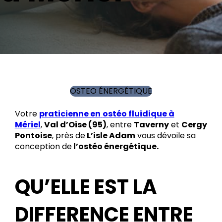
OSTEO ÉNERGÉTIQUE
Votre
praticienne en
ostéo fluidique à
Mériel
,
Val d’Oise (95)
, entre
Taverny
et
Cergy
Pontoise
, près de
L’isle Adam
vous dévoile sa
conception de
l’ostéo énergétique.
QU’ELLE EST LA
DIFFERENCE ENTRE