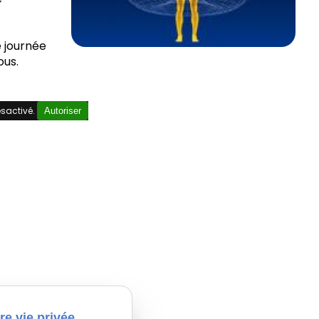
e journée
ous.
sactivé.
Autoriser
re vie privée