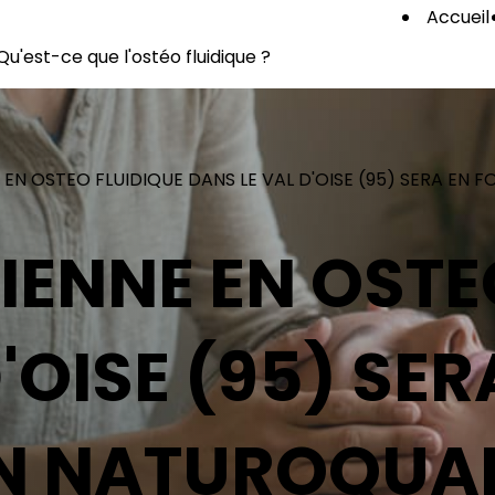
Accueil
Qu'est-ce que l'ostéo fluidique ?
 EN OSTEO FLUIDIQUE DANS LE VAL D'OISE (95) SERA E
IENNE EN OSTE
'OISE (95) SER
N NATUROQUA