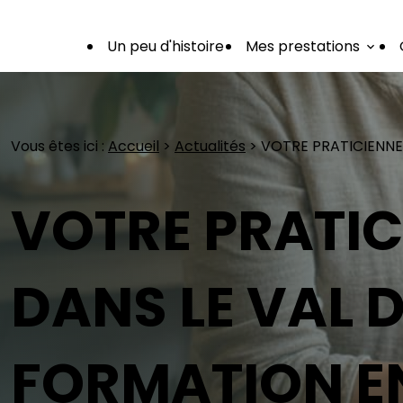
Panneau de gestion des cookies
Un peu d'histoire
Mes prestations
Vous êtes ici :
Accueil
>
Actualités
> VOTRE PRATICIENNE
VOTRE PRATIC
DANS LE VAL D
FORMATION E