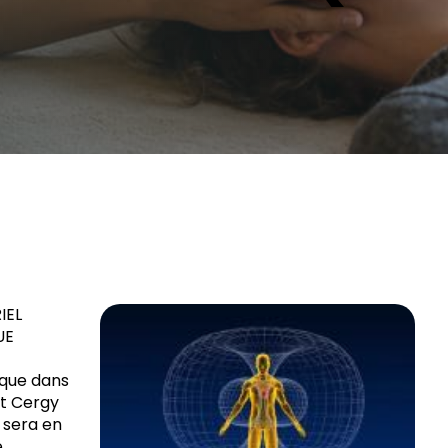
IEL
UE
ique dans
et Cergy
, sera en
e