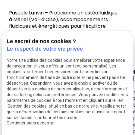
Pascale Lanvin – Praticienne en ostéofluidique
à Mériel (Val-d’Oise), accompagnements
fluidiques et énergétiques pour l’équilibre
corps-esprit.
Le secret de nos cookies ?
Le respect de votre vie privée
Notre site utilise des cookies pour améliorer votre expérience
de navigation et vous offrir un contenu personnalisé. Les
Nous
Horaire
Navigation
Li
cookies strictement nécessaires sont essentiels au
retrouver
uti
fonctionnement de base de notre site et ne peuvent pas être
désactivés. Cependant, vous avez le choix d'activer ou de
Accueil
Lundi-
désactiver les cookies de personnalisation, de performance et
44 rue de
Samedi
Men
Votre Ostéo
de marketing selon vos préférences. Vous pouvez modifier vos
Montebello
léga
paramètres de cookies à tout moment en cliquant sur le lien
9h30 -
Tarifs
Poli
'Gestion des cookies' situé en bas de notre site. Veuillez noter
95630 MERIEL
18h
conf
que la désactivation de certains cookies peut avoir un impact
Actualité
Ges
sur certaines fonctionnalités du site.
Continuer sans accepter
coo
Contact
Pl