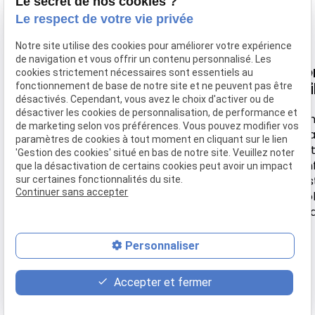
Le secret de nos cookies ?
Le respect de votre vie privée
Notre site utilise des cookies pour améliorer votre expérience
de navigation et vous offrir un contenu personnalisé. Les
Nous
Horaire
Navigation
Li
cookies strictement nécessaires sont essentiels au
retrouver
uti
fonctionnement de base de notre site et ne peuvent pas être
désactivés. Cependant, vous avez le choix d'activer ou de
Accueil
Lundi-
désactiver les cookies de personnalisation, de performance et
44 rue de
Samedi
Men
Votre Ostéo
de marketing selon vos préférences. Vous pouvez modifier vos
Montebello
léga
paramètres de cookies à tout moment en cliquant sur le lien
9h30 -
Tarifs
Poli
'Gestion des cookies' situé en bas de notre site. Veuillez noter
95630 MERIEL
18h
conf
que la désactivation de certains cookies peut avoir un impact
Actualité
Ges
sur certaines fonctionnalités du site.
Continuer sans accepter
coo
Contact
Pl
Personnaliser
place
contact_page
phone
Accepter et fermer
Plan d'accès
Contact
01 86 65 78 17