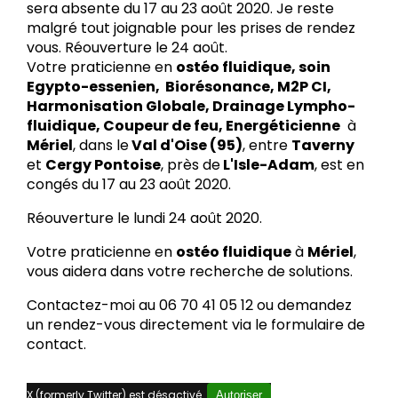
sera absente du 17 au 23 août 2020. Je reste
malgré tout joignable pour les prises de rendez
vous. Réouverture le 24 août.
Votre praticienne en
ostéo fluidique, soin
Egypto-essenien, Biorésonance, M2P CI,
Harmonisation Globale, Drainage Lympho-
fluidique, Coupeur de feu, Energéticienne
à
Mériel
, dans le
Val d'Oise (95)
, entre
Taverny
et
Cergy Pontoise
, près de
L'Isle-Adam
, est en
congés du 17 au 23 août 2020.
Réouverture le lundi 24 août 2020.
Votre praticienne en
ostéo fluidique
à
Mériel
,
vous aidera dans votre recherche de solutions.
Contactez-moi au 06 70 41 05 12 ou demandez
un rendez-vous directement via le formulaire de
contact.
X (formerly Twitter) est désactivé.
Autoriser