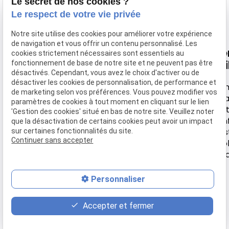
Le secret de nos cookies ?
Le respect de votre vie privée
Notre site utilise des cookies pour améliorer votre expérience
de navigation et vous offrir un contenu personnalisé. Les
Nous
Horaire
Navigation
Li
cookies strictement nécessaires sont essentiels au
retrouver
uti
fonctionnement de base de notre site et ne peuvent pas être
désactivés. Cependant, vous avez le choix d'activer ou de
Accueil
Lundi-
désactiver les cookies de personnalisation, de performance et
44 rue de
Samedi
Men
Votre Ostéo
de marketing selon vos préférences. Vous pouvez modifier vos
Montebello
léga
paramètres de cookies à tout moment en cliquant sur le lien
9h30 -
Tarifs
Poli
'Gestion des cookies' situé en bas de notre site. Veuillez noter
95630 MERIEL
18h
conf
que la désactivation de certains cookies peut avoir un impact
Actualité
Ges
sur certaines fonctionnalités du site.
Continuer sans accepter
coo
Contact
Pl
Personnaliser
place
contact_page
phone
Accepter et fermer
Plan d'accès
Contact
01 86 65 78 17