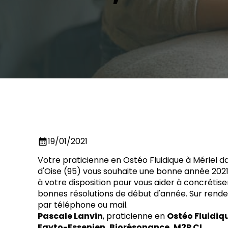
19/01/2021
calendar_month
Votre praticienne en Ostéo Fluidique à Mériel da
d'Oise (95) vous souhaite une bonne année 2021
à votre disposition pour vous aider à concrétise
bonnes résolutions de début d'année. Sur rende
par téléphone ou mail.
Pascale Lanvin
, praticienne en
Ostéo Fluidiqu
Egyto-Essenien, Biorésonance, M2P CI,