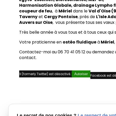
Harmonisation Globale, drainage Lympho f
coupeur de feu
, à
Mériel
dans le
Val d'Oise (
Taverny
et
Cergy Pontoise
, près de
L'Isle A
Auvers sur Oise
, vous présente tous ses vœux 
Très belle année à vous tous et à tous ceux qui
Votre praticienne en
ostéo fluidique
à
Mériel
Contactez-moi au 06 70 41 05 12 ou demandez u
contact.
X (formerly Twitter) est désactivé.
Autoriser
Facebook est dé
Le secret de nos cookies ?
Le respect de vot