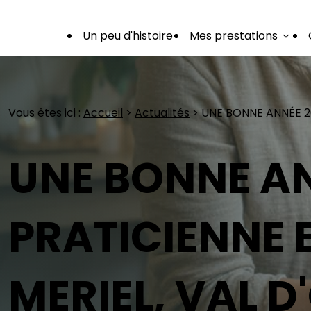
Panneau de gestion des cookies
Un peu d'histoire
Mes prestations
Vous êtes ici :
Accueil
>
Actualités
> UNE BONNE ANNÉE 20
UNE BONNE AN
PRATICIENNE 
MERIEL, VAL D