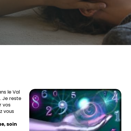
ns le Val
. Je reste
r vos
z vous
e, soin