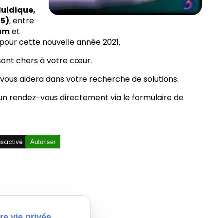
luidique,
95)
, entre
dam
et
pour cette nouvelle année 2021.
 sont chers à votre cœur.
, vous aidera dans votre recherche de solutions.
n rendez-vous directement via le formulaire de
sactivé.
Autoriser
re vie privée