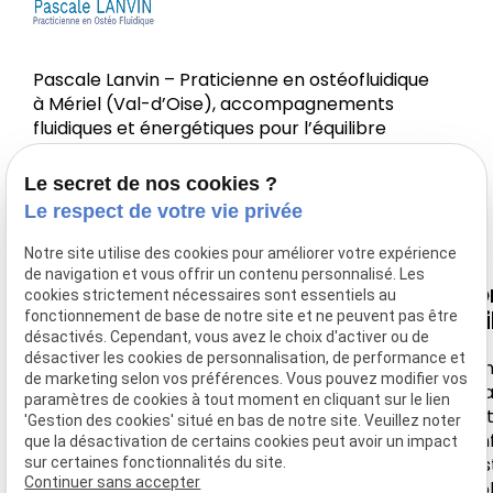
Pascale Lanvin – Praticienne en ostéofluidique
à Mériel (Val-d’Oise), accompagnements
fluidiques et énergétiques pour l’équilibre
corps-esprit.
Le secret de nos cookies ?
Le respect de votre vie privée
Notre site utilise des cookies pour améliorer votre expérience
de navigation et vous offrir un contenu personnalisé. Les
Nous
Horaire
Navigation
Li
cookies strictement nécessaires sont essentiels au
retrouver
uti
fonctionnement de base de notre site et ne peuvent pas être
désactivés. Cependant, vous avez le choix d'activer ou de
Accueil
Lundi-
désactiver les cookies de personnalisation, de performance et
44 rue de
Samedi
Men
Votre Ostéo
de marketing selon vos préférences. Vous pouvez modifier vos
Montebello
léga
paramètres de cookies à tout moment en cliquant sur le lien
9h30 -
Tarifs
Poli
'Gestion des cookies' situé en bas de notre site. Veuillez noter
95630 MERIEL
18h
conf
que la désactivation de certains cookies peut avoir un impact
Actualité
Ges
sur certaines fonctionnalités du site.
Continuer sans accepter
coo
Contact