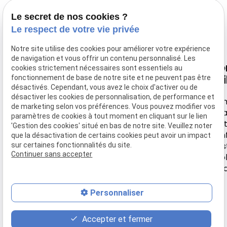
corps-esprit.
Le secret de nos cookies ?
Le respect de votre vie privée
Notre site utilise des cookies pour améliorer votre expérience
de navigation et vous offrir un contenu personnalisé. Les
Nous
Horaire
Navigation
Li
cookies strictement nécessaires sont essentiels au
retrouver
uti
fonctionnement de base de notre site et ne peuvent pas être
désactivés. Cependant, vous avez le choix d'activer ou de
Accueil
Lundi-
désactiver les cookies de personnalisation, de performance et
44 rue de
Samedi
Men
Votre Ostéo
de marketing selon vos préférences. Vous pouvez modifier vos
Montebello
léga
paramètres de cookies à tout moment en cliquant sur le lien
9h30 -
Tarifs
Poli
'Gestion des cookies' situé en bas de notre site. Veuillez noter
95630 MERIEL
18h
conf
que la désactivation de certains cookies peut avoir un impact
Actualité
Ges
sur certaines fonctionnalités du site.
Continuer sans accepter
coo
Contact
Pl
Personnaliser
place
contact_page
phone
Accepter et fermer