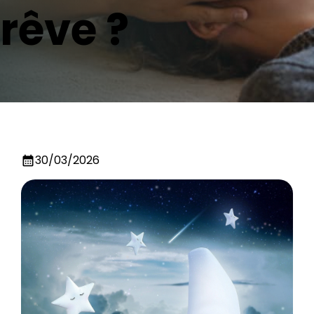
rêve ?
30/03/2026
calendar_month