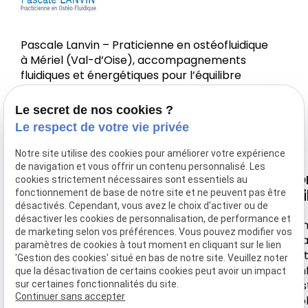
Pascale Lanvin – Praticienne en ostéofluidique
à Mériel (Val-d’Oise), accompagnements
fluidiques et énergétiques pour l’équilibre
corps-esprit.
Le secret de nos cookies ?
Le respect de votre vie privée
Notre site utilise des cookies pour améliorer votre expérience
de navigation et vous offrir un contenu personnalisé. Les
Nous
Horaire
Navigation
Li
cookies strictement nécessaires sont essentiels au
retrouver
uti
fonctionnement de base de notre site et ne peuvent pas être
désactivés. Cependant, vous avez le choix d'activer ou de
Accueil
Lundi-
désactiver les cookies de personnalisation, de performance et
44 rue de
Samedi
Men
Votre Ostéo
de marketing selon vos préférences. Vous pouvez modifier vos
Montebello
léga
paramètres de cookies à tout moment en cliquant sur le lien
9h30 -
Tarifs
Poli
'Gestion des cookies' situé en bas de notre site. Veuillez noter
95630 MERIEL
18h
conf
que la désactivation de certains cookies peut avoir un impact
Actualité
Ges
sur certaines fonctionnalités du site.
Continuer sans accepter
coo
Contact