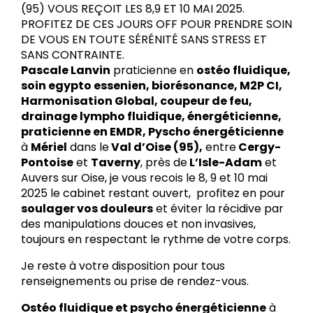
(95) VOUS REÇOIT LES 8,9 ET 10 MAI 2025.
PROFITEZ DE CES JOURS OFF POUR PRENDRE SOIN
DE VOUS EN TOUTE SÉRÉNITÉ SANS STRESS ET
SANS CONTRAINTE.
Pascale Lanvin
praticienne en
ostéo fluidique,
soin egypto essenien, biorésonance, M2P CI,
Harmonisation Global, coupeur de feu,
drainage lympho fluidique, énergéticienne,
praticienne en EMDR, Pyscho énergéticienne
à
Mériel
dans le
Val d’Oise (95),
entre
Cergy-
Pontoise
et
Taverny
, près de
L’Isle-Adam
et
Auvers sur Oise, je vous recois le 8, 9 et 10 mai
2025 le cabinet restant ouvert, profitez en pour
soulager vos douleurs
et éviter la récidive par
des manipulations douces et non invasives,
toujours en respectant le rythme de votre corps.
Je reste à votre disposition pour tous
renseignements ou prise de rendez-vous.
Ostéo fluidique et psycho énergéticienne
à