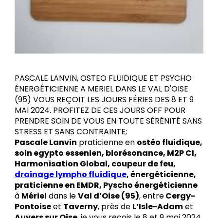
PASCALE LANVIN, OSTEO FLUIDIQUE ET PSYCHO
ÉNERGÉTICIENNE A MERIEL DANS LE VAL D'OISE
(95) VOUS REÇOIT LES JOURS FÉRIES DES 8 ET 9
MAI 2024. PROFITEZ DE CES JOURS OFF POUR
PRENDRE SOIN DE VOUS EN TOUTE SÉRÉNITÉ SANS
STRESS ET SANS CONTRAINTE;
Pascale Lanvin
praticienne en
ostéo fluidique,
soin egypto essenien, biorésonance, M2P CI,
Harmonisation Global, coupeur de feu,
drainage lympho fluidique
, énergéticienne,
praticienne en EMDR, Pyscho énergéticienne
à
Mériel
dans le
Val d’Oise (95)
, entre
Cergy-
Pontoise
et
Taverny
, près de
L’Isle-Adam
et
Auvers sur Oise
, je vous recois le 8 et 9 mai 2024,