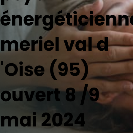
énergéticienn
meriel val d
'Oise (95)
ouvert 8 /9
mai 2024