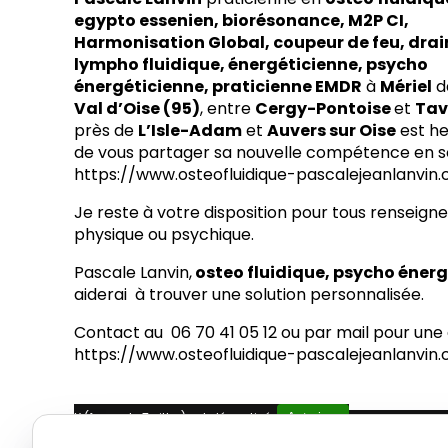
egypto essenien, biorésonance, M2P CI,
Harmonisation Global, coupeur de feu, dra
lympho fluidique, énergéticienne, psycho
énergéticienne, praticienne EMDR
à
Mériel
d
Val d’Oise (95)
, entre
Cergy-Pontoise
et
Tav
près de
L’Isle-Adam
et
Auvers sur Oise
est h
de vous partager sa nouvelle compétence en s
https://www.osteofluidique-pascalejeanlanvi
Je reste à votre disposition pour tous renseig
physique ou psychique.
Pascale Lanvin,
osteo fluidique, psycho éner
aiderai à trouver une solution personnalisée.
Contact au 06 70 41 05 12 ou par mail pour u
https://www.osteofluidique-pascalejeanlanvi
X (formerly Twitter) est désactivé.
Autoriser
Facebook est dé