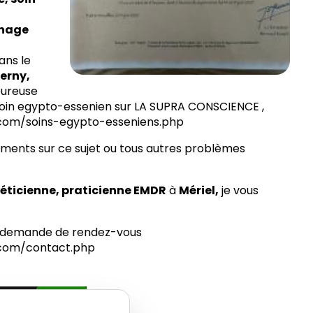
inage
ans le
erny,
eureuse
oin egypto-essenien sur LA SUPRA CONSCIENCE ,
n.com/soins-egypto-esseniens.php
nements sur ce sujet ou tous autres problèmes
géticienne, praticienne EMDR
à
Mériel,
je vous
ne demande de rendez-vous
n.com/contact.php
sactivé.
Autoriser