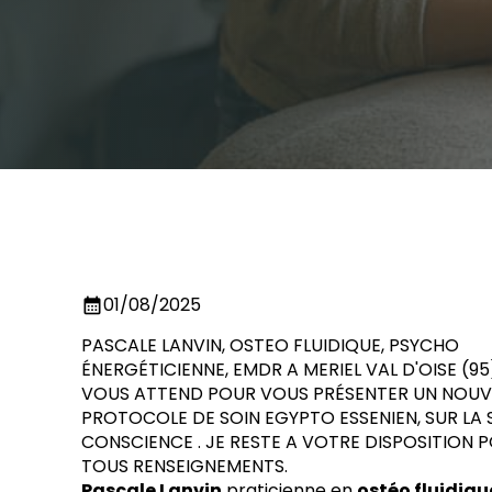
01/08/2025
calendar_month
PASCALE LANVIN, OSTEO FLUIDIQUE, PSYCHO
ÉNERGÉTICIENNE, EMDR A MERIEL VAL D'OISE (95)
VOUS ATTEND POUR VOUS PRÉSENTER UN NOU
PROTOCOLE DE SOIN EGYPTO ESSENIEN, SUR LA
CONSCIENCE . JE RESTE A VOTRE DISPOSITION 
TOUS RENSEIGNEMENTS.
Pascale Lanvin
praticienne en
ostéo fluidiqu