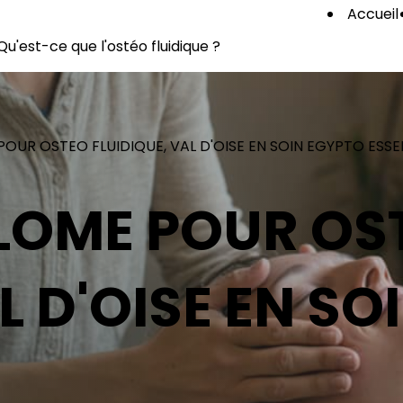
Accueil
Qu'est-ce que l'ostéo fluidique ?
OUR OSTEO FLUIDIQUE, VAL D'OISE EN SOIN EGYPTO ESSE
LOME POUR OS
L D'OISE EN S