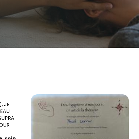
, JE
VEAU
 SUPRA
POUR
e, soin