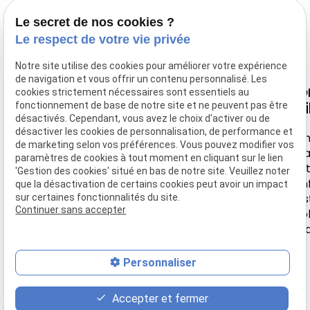
corps-esprit.
Le secret de nos cookies ?
Le respect de votre vie privée
Notre site utilise des cookies pour améliorer votre expérience
de navigation et vous offrir un contenu personnalisé. Les
Nous
Horaire
Navigation
Li
cookies strictement nécessaires sont essentiels au
retrouver
uti
fonctionnement de base de notre site et ne peuvent pas être
désactivés. Cependant, vous avez le choix d'activer ou de
Accueil
Lundi-
désactiver les cookies de personnalisation, de performance et
44 rue de
Samedi
Men
Votre Ostéo
de marketing selon vos préférences. Vous pouvez modifier vos
Montebello
léga
paramètres de cookies à tout moment en cliquant sur le lien
9h30 -
Tarifs
Poli
'Gestion des cookies' situé en bas de notre site. Veuillez noter
95630 MERIEL
18h
conf
que la désactivation de certains cookies peut avoir un impact
Actualité
Ges
sur certaines fonctionnalités du site.
Continuer sans accepter
coo
Contact
Pl
Personnaliser
place
contact_page
phone
Accepter et fermer