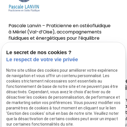
Pascale Lanvin – Praticienne en ostéofluidique
à Mériel (Val-d’Oise), accompagnements
fluidiques et énergétiques pour l’équilibre
corps-esprit.
Le secret de nos cookies ?
Le respect de votre vie privée
Notre site utilise des cookies pour améliorer votre expérience
de navigation et vous offrir un contenu personnalisé. Les
Nous
Horaire
Navigation
Li
cookies strictement nécessaires sont essentiels au
retrouver
uti
fonctionnement de base de notre site et ne peuvent pas être
désactivés. Cependant, vous avez le choix d'activer ou de
Accueil
Lundi-
désactiver les cookies de personnalisation, de performance et
44 rue de
Samedi
Men
Votre Ostéo
de marketing selon vos préférences. Vous pouvez modifier vos
Montebello
léga
paramètres de cookies à tout moment en cliquant sur le lien
9h30 -
Tarifs
Poli
'Gestion des cookies' situé en bas de notre site. Veuillez noter
95630 MERIEL
18h
conf
que la désactivation de certains cookies peut avoir un impact
Actualité
Ges
sur certaines fonctionnalités du site.