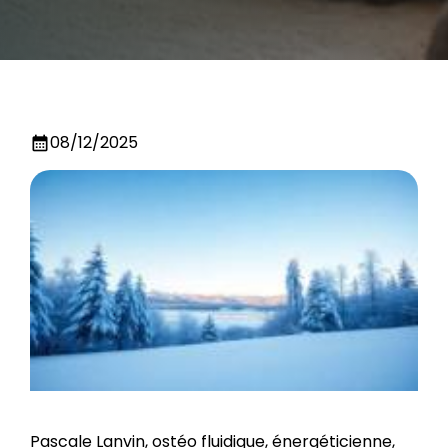
08/12/2025
calendar_month
Pascale Lanvin, ostéo fluidique, énergéticienne,