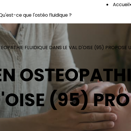
Accueil
Qu'est-ce que l'ostéo fluidique ?
EOPATHIE FLUIDIQUE DANS LE VAL D'OISE (95) PROPOSE U
EN OSTEOPATHI
'OISE (95) PR