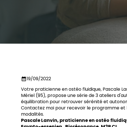
19/09/2022
calendar_month
Votre praticienne en ostéo fluidique, Pascale La
Mériel (95), propose une série de 3 ateliers d'au
équilibration pour retrouver sérénité et autono
Contactez moi pour recevoir le programme et 
modalités.
Pascale Lanvin, praticienne en ostéo fluidiq
Egypto-essenien, Biorésonance, M2P CI,