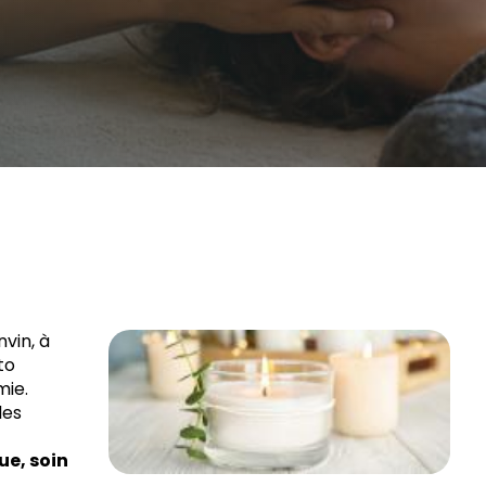
nvin, à
to
mie.
les
ue, soin