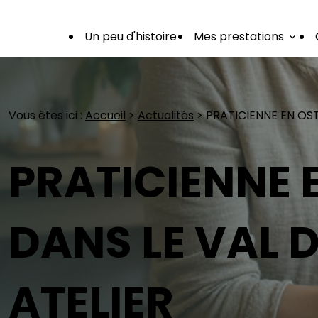
Panneau de gestion des cookies
Un peu d'histoire
Mes prestations
Vous êtes ici :
Accueil
>
Actualités
> PRATICIENNE EN OST
PRATICIENNE 
DANS LE VAL D
ATELIER