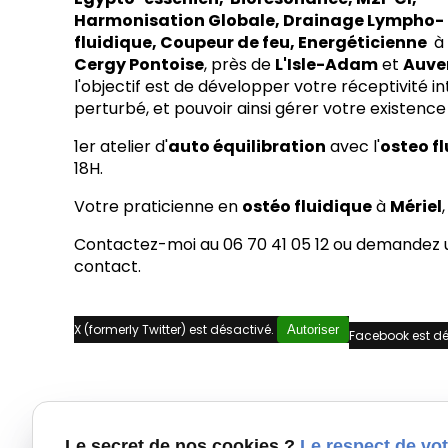
Harmonisation Globale, Drainage Lympho-
fluidique, Coupeur de feu, Energéticienne
Cergy Pontoise
, près de
L'Isle-Adam
et
Auver
l'objectif est de développer votre réceptivité in
perturbé, et pouvoir ainsi gérer votre existenc
1er atelier d'
auto équilibration
avec l'
osteo f
18H.
Votre praticienne en
ostéo fluidique
à
Mériel
Contactez-moi au 06 70 41 05 12 ou demandez u
contact.
X (formerly Twitter) est désactivé.
Autoriser
Facebook est dé
Le secret de nos cookies ?
Le respect de vot